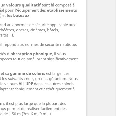
t un
velours qualitatif
teint fil composé à
déal pour l'équipement des
établissements
) et
les bateaux
.
épond aux normes de sécurité applicable aux
 théâtres, opéras, cinémas, hôtels,
ités...).
 il répond aux normes de sécurité nautique.
tés d'
absorption phonique
, il vous
espaces tout en améliorant significativement
.
 et sa
gamme de coloris
est large. Les
t les suivants : noir, grenat, géranium. Nous
le velours
ALLURE
dans les autres coloris
adapter techniquement et esthétiquement à
cm
, il est plus large que la plupart des
vous permet de réaliser facilement des
e de 1.50 m (3m, 6 m, 9 m...)