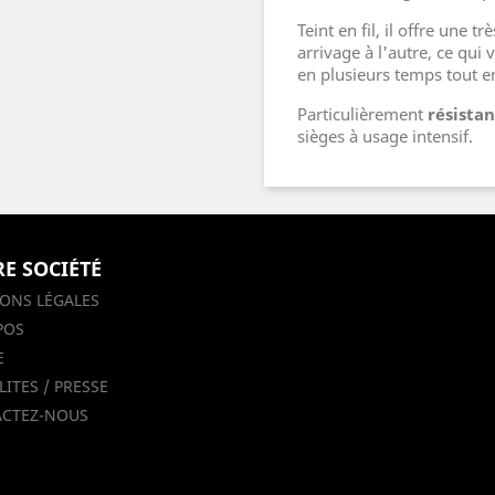
Teint en fil, il offre une tr
arrivage à l'autre, ce qu
en plusieurs temps tout 
Particulièrement
résistan
sièges à usage intensif.
E SOCIÉTÉ
ONS LÉGALES
POS
E
ITES / PRESSE
CTEZ-NOUS