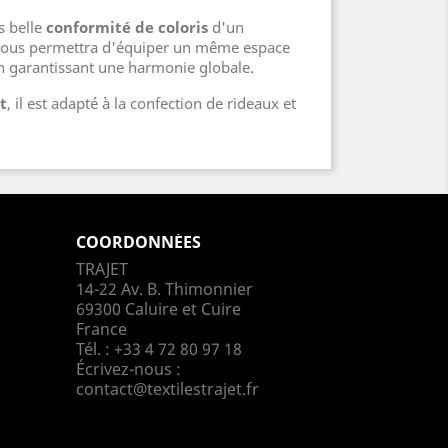
ès belle
conformité de coloris
d'un
i vous permettra d'équiper un même espace
en garantissant une harmonie globale.
t
, il est adapté à la confection de rideaux et
COORDONNÉES
TRAJET
14-22 Av. B. Thimonnier
69300 Caluire et Cuire
France
Tél. :
+33 4 72 80 97 18
Écrivez-nous :
contact@textilestrajet.fr