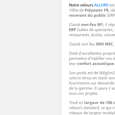
Notre velours
ALLURE
es
100% de
Polyester FR
, i
recevant du public
(ERP
Classé
non-feu M1
, il r
ERP
(salles de spectacles,
restaurants, écoles, univers
Classé non feu
IMO MSC
,
Doté d'excellentes proprié
permettra d'habiller vos 
leur
confort acoustique
Son poids est de 560g/m2
coloris tenus en stock son
fournissons sur demande 
de la gamme. Il saura s'
tous vos projets.
Tissé en
largeur de 150 
velours standard, ce qui 
rideaux de largeur multipl