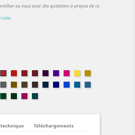
ntillon ou vous avez des questions à propos de ce
ciale
.
doise
Vermillon
Théâtre
Grenat
Cassis
Évêque
Magenta
Limoncello
Safran
Géranium
zelle
Châtaigne
Or
Havane
Bolet
Bleu
Altesse
Gitane
Jean
Navy
Marine
e
meraude
Vert
Sapin
Fuchsia
Pétrole
Italien
 technique
Téléchargements