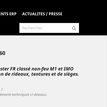
ENTS ERP
ACTUALITES / PRESSE

60
ster FR classé non-feu M1 et IMO
on de rideaux, tentures et de sièges.
s ?
léments techniques ci-dessous.