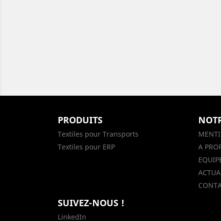
PRODUITS
NOTR
Textiles pour Transports
MENTI
Textiles pour ERP
A PRO
EQUIP
ACTUAL
CONTA
SUIVEZ-NOUS !
LinkedIn