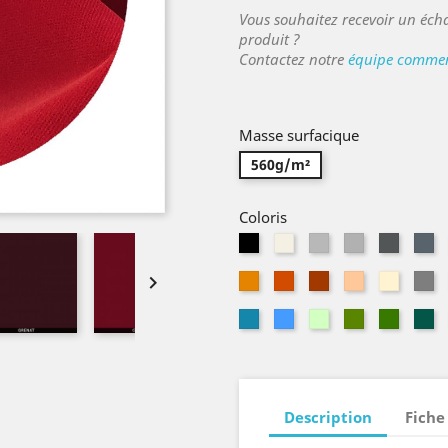
Vous souhaitez recevoir un écha
produit ?
Contactez notre
équipe commer
Masse surfacique
560g/m²
Coloris
Noir
Naturel
Parchemin
Acier
Souris
Ar

Mandarine
Tangerine
Cuivre
Pêche
Sahara
Ga
Aragon
Ciel
Vert
Amande
Mouss
E
pâle
Description
Fiche