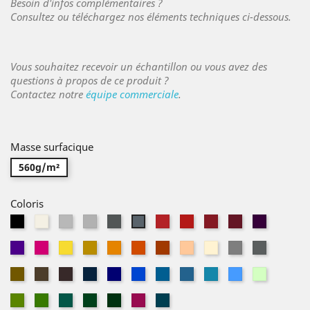
Besoin d'infos complémentaires ?
Consultez ou téléchargez nos éléments techniques ci-dessous.
Vous souhaitez recevoir un échantillon ou vous avez des
questions à propos de ce produit ?
Contactez notre
équipe commerciale
.
Masse surfacique
560g/m²
Coloris
Noir
Naturel
Parchemin
Acier
Souris
Géranium
Vermillon
Théâtre
Grenat
Cassis
Ardoise
Évêque
Magenta
Limoncello
Safran
Mandarine
Tangerine
Cuivre
Pêche
Sahara
Gazelle
Châtaign
Or
Havane
Bolet
Bleu
Altesse
Gitane
Jean
Navy
Aragon
Ciel
Vert
Marine
pâle
Amande
Mousse
Emeraude
Vert
Sapin
Fuchsia
Pétrole