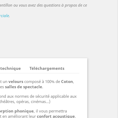
ntillon ou vous avez des questions à propos de ce
ciale
.
e
eu
rine
 technique
Téléchargements
st un
velours
composé à 100% de
Coton
,
des
salles de spectacle
.
épond aux normes de sécurité applicable aux
théâtres, opéras, cinémas...)
orption phonique
, il vous permettra
ut en améliorant leur
confort acoustique
.