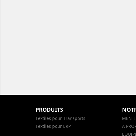
PRODUITS
NOTR
Textiles pour Transports
MENTI
Textiles pour ERP
A PRO
EQUIP