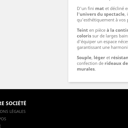
D'un fini
mat
et décliné 
l'univers du spectacle
,
qu'esthétiquement à vos p
Teint
en pièce
à la cont
coloris
sur de larges bain
d'équiper un espace néce
garantissant une harmoni
Souple
,
léger
et
résista
confection de
rideaux de
murales
.
E SOCIÉTÉ
ONS LÉGALES
POS
E