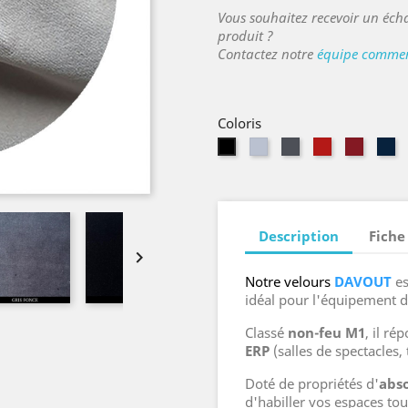
Vous souhaitez recevoir un écha
produit ?
Contactez notre
équipe commer
Coloris
Gris
Gris
Vermillon
Théâtr
Bl
Noir
Clair
Foncé
Ma
Description
Fiche

Notre velours
DAVOUT
e
idéal pour l'équipement 
Classé
non-feu M1
, il r
ERP
(salles de spectacles, 
Doté de propriétés d'
abs
d'habiller vos espaces to