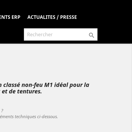
ENTS ERP
ACTUALITES / PRESSE

 classé non-feu M1 idéal pour la
 et de tentures.
s ?
léments techniques ci-dessous.