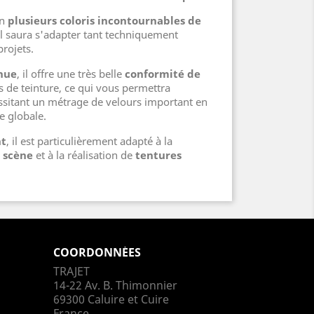
en
plusieurs coloris incontournables de
 il saura s'adapter tant techniquement
rojets.
inue
, il offre une très belle
conformité de
s de teinture, ce qui vous permettra
ssitant un métrage de velours important en
e globale.
nt
, il est particulièrement adapté à la
 scène
et à la réalisation de
tentures
COORDONNÉES
TRAJET
14-22 Av. B. Thimonnier
69300 Caluire et Cuire
France