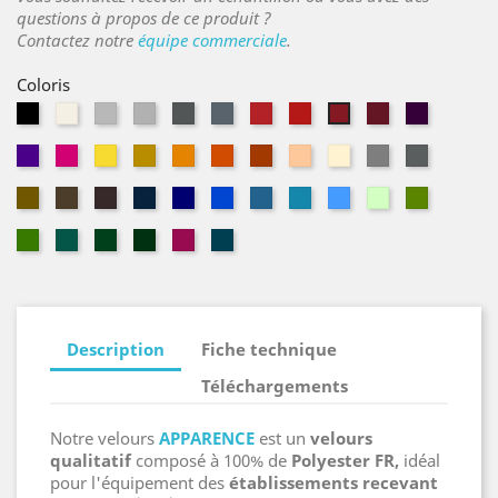
questions à propos de ce produit ?
Contactez notre
équipe commerciale
.
Coloris
Noir
Naturel
Parchemin
Acier
Souris
Ardoise
Géranium
Vermillon
Grenat
Cassis
Théâtre
Évêque
Magenta
Limoncello
Safran
Mandarine
Tangerine
Cuivre
Pêche
Sahara
Gazelle
Châtaign
Or
Havane
Bolet
Bleu
Altesse
Gitane
Navy
Aragon
Ciel
Vert
Amande
Marine
pâle
Mousse
Emeraude
Vert
Sapin
Fuchsia
Pétrole
Italien
Description
Fiche technique
Téléchargements
Notre velours
APPARENCE
est un
velours
qualitatif
composé à 100% de
Polyester FR,
idéal
pour l'équipement des
établissements recevant