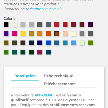
questions à propos de ce produit ?
Contactez notre
équipe commerciale
.
Coloris
Noir
Naturel
Parchemin
Acier
Souris
Ardoise
Géranium
Vermillon
Théâtre
Grenat
Cassis
Évêque
Magenta
Limoncello
Safran
Mandarine
Tangerine
Pêche
Sahara
Gazelle
Châtaign
Cuivre
Or
Havane
Bolet
Bleu
Altesse
Gitane
Navy
Aragon
Ciel
Vert
Amande
Marine
pâle
Mousse
Emeraude
Vert
Sapin
Fuchsia
Pétrole
Italien
Description
Fiche technique
Téléchargements
Notre velours
APPARENCE
est un
velours
qualitatif
composé à 100% de
Polyester FR,
idéal
pour l'équipement des
établissements recevant