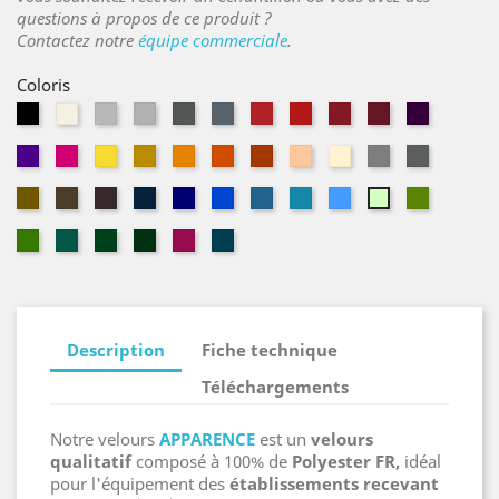
questions à propos de ce produit ?
Contactez notre
équipe commerciale
.
Coloris
Noir
Naturel
Parchemin
Acier
Souris
Ardoise
Géranium
Vermillon
Théâtre
Grenat
Cassis
Évêque
Magenta
Limoncello
Safran
Mandarine
Tangerine
Cuivre
Pêche
Sahara
Gazelle
Châtaign
Or
Havane
Bolet
Bleu
Altesse
Gitane
Navy
Aragon
Ciel
Amande
Vert
Marine
pâle
Mousse
Emeraude
Vert
Sapin
Fuchsia
Pétrole
Italien
Description
Fiche technique
Téléchargements
Notre velours
APPARENCE
est un
velours
qualitatif
composé à 100% de
Polyester FR,
idéal
pour l'équipement des
établissements recevant