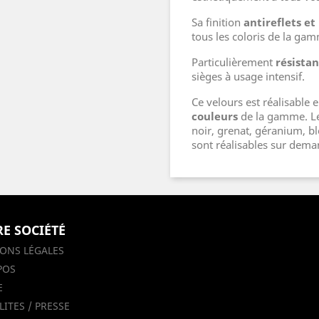
Sa finition
antireflets et
tous les coloris de la ga
Particulièrement
résistan
sièges à usage intensif.
Ce velours est réalisable
couleurs
de la gamme. Les
noir, grenat, géranium, bl
sont réalisables sur dem
E SOCIÉTÉ
ONS LÉGALES
POS
E
ITES / PRESSE