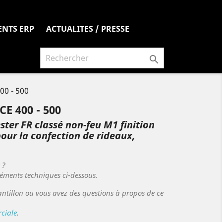
ENTS ERP
ACTUALITES / PRESSE

0 - 500
E 400 - 500
ter FR classé non-feu M1 finition
our la confection de rideaux,
s ?
léments techniques ci-dessous.
ntillon ou vous avez des questions à propos de ce
ciale
.