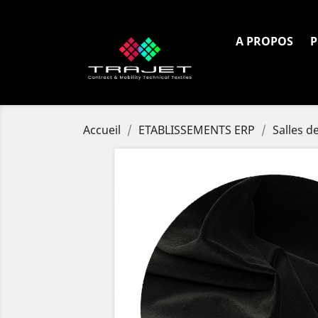
Tél. :
+33 4 72 80 97 18
A PROPOS
P
Accueil
ETABLISSEMENTS ERP
Salles d