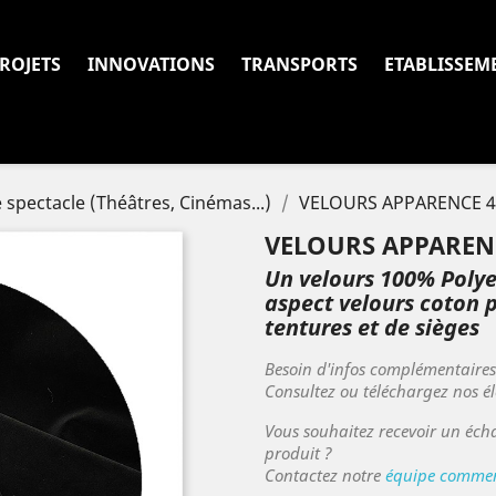
ROJETS
INNOVATIONS
TRANSPORTS
ETABLISSEM
e spectacle (Théâtres, Cinémas...)
VELOURS APPARENCE 40
VELOURS APPARENC
Un velours 100% Polyes
aspect velours coton p
tentures et de sièges
Besoin d'infos complémentaire
Consultez ou téléchargez nos é
Vous souhaitez recevoir un écha
produit ?
Contactez notre
équipe commer