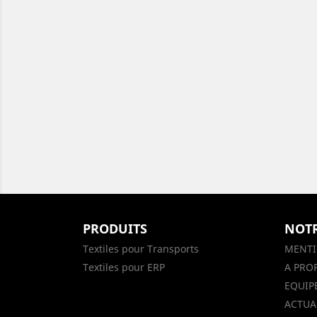
PRODUITS
NOTR
Textiles pour Transports
MENTI
Textiles pour ERP
A PRO
EQUIP
ACTUAL