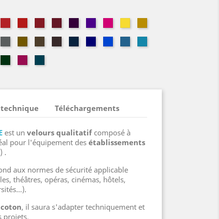
doise
Géranium
Vermillon
Théâtre
Grenat
Cassis
Évêque
Magenta
Limoncello
Safran
zelle
Châtaigne
Or
Havane
Bolet
Bleu
Altesse
Gitane
Navy
Aragon
Marine
ude
rt
Sapin
Fuchsia
Pétrole
alien
 technique
Téléchargements
E
est un
velours qualitatif
composé à
éal pour l'équipement des
établissements
) .
épond aux normes de sécurité applicable
les, théâtres, opéras, cinémas, hôtels,
sités...).
 coton
, il saura s'adapter techniquement et
 projets.