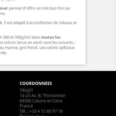
 mat
permet d'offrir un très bon fini sur
mme.
t
, il est adapté à la confection de rideaux et
 en 500 et 390g/m2 dans
toutes les
 coloris tenus en stock sont les suivants :
eu marine, gris foncé. Les coloris spéciaux
ande.
COORDONNÉES
TRAJET
14-22 Av. B. Thimonnier
69300 Caluire et Cuire
France
Tél. :
+33 4 72 80 97 18