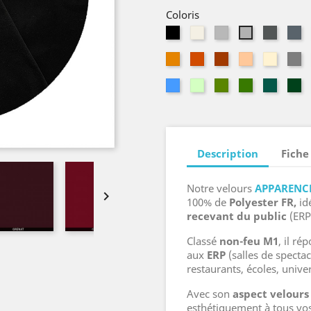
Coloris
Noir
Naturel
Parchemin
Souris
Ar
Acier
Mandarine
Tangerine
Cuivre
Pêche
Sahara
Ga
Ciel
Vert
Amande
Mousse
Emera
Ve
pâle
It
Description
Fiche
Notre velours
APPARENC

100% de
Polyester FR,
id
recevant du public
(ERP
Classé
non-feu M1
, il r
aux
ERP
(salles de spectac
restaurants, écoles, univer
Avec son
aspect velours
esthétiquement à tous vos