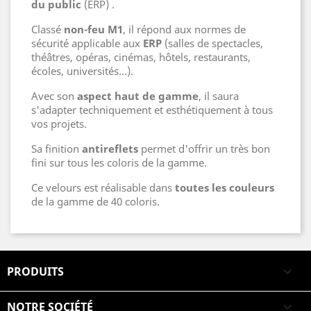
du public
(ERP) .
Classé
non-feu M1
, il répond aux normes de
sécurité applicable aux
ERP
(salles de spectacles,
théâtres, opéras, cinémas, hôtels, restaurants,
écoles, universités...).
Avec son
aspect haut de gamme
, il saura
s'adapter techniquement et esthétiquement à tous
vos projets.
Sa finition
antireflets
permet d'offrir un très bon
fini sur tous les coloris de la gamme.
Ce velours est réalisable dans
toutes les couleurs
de la gamme de 40 coloris.
PRODUITS

NOTRE SOCIÉTÉ
