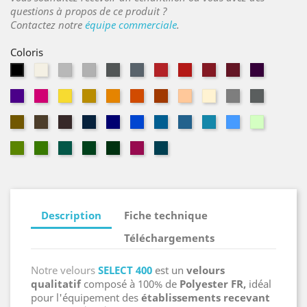
questions à propos de ce produit ?
Contactez notre
équipe commerciale
.
Coloris
Naturel
Parchemin
Acier
Souris
Ardoise
Géranium
Vermillon
Théâtre
Grenat
Cassis
Noir
Évêque
Magenta
Limoncello
Safran
Mandarine
Tangerine
Cuivre
Pêche
Sahara
Gazelle
Châtaign
Or
Havane
Bolet
Bleu
Altesse
Gitane
Jean
Navy
Aragon
Ciel
Vert
Marine
pâle
Amande
Mousse
Emeraude
Vert
Sapin
Fuchsia
Pétrole
Italien
Description
Fiche technique
Téléchargements
Notre velours
SELECT 400
est un
velours
qualitatif
composé à 100% de
Polyester FR,
idéal
pour l'équipement des
établissements recevant