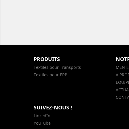
PRODUITS
NOTR
Textiles pour Transports
MENTI
Textiles pour ERP
A PRO
EQUIP
ACTUAL
CONTA
SUIVEZ-NOUS !
LinkedIn
YouTube