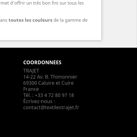
met d'offrir un très bon fini sur tous les
 dans
toutes les couleurs
de la gamme de
COORDONNÉES
TRAJET
14-22 Av. B. Thimonnier
69300 Caluire et Cuire
France
Tél. :
+33 4 72 80 97 18
Écrivez-nous :
contact@textilestrajet.fr