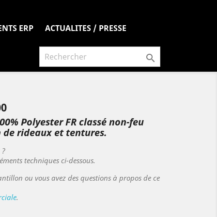
ENTS ERP
ACTUALITES / PRESSE

00
100% Polyester FR classé non-feu
 de rideaux et tentures.
s ?
léments techniques ci-dessous.
ntillon ou vous avez des questions à propos de ce
ciale
.