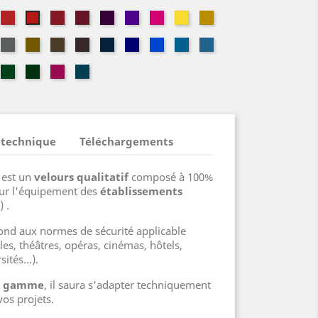
doise
Géranium
Théâtre
Grenat
Cassis
Évêque
Magenta
Limoncello
Safran
Vermillon
zelle
Châtaigne
Or
Havane
Bolet
Bleu
Altesse
Gitane
Jean
Navy
Marine
e
meraude
Vert
Sapin
Fuchsia
Pétrole
Italien
 technique
Téléchargements
0
est un
velours qualitatif
composé à 100%
our l'équipement des
établissements
) .
épond aux normes de sécurité applicable
les, théâtres, opéras, cinémas, hôtels,
sités...).
de gamme
, il saura s'adapter techniquement
vos projets.