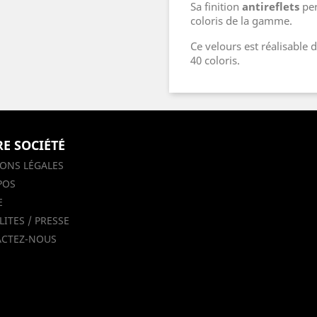
Sa finition
antireflets
per
coloris de la gamme.
Ce velours est réalisable
40 coloris.
E SOCIÉTÉ
ONS LÉGALES
POS
E
ITES / PRESSE
CTEZ-NOUS