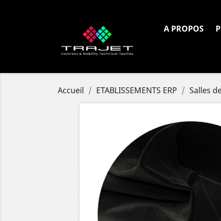
Tél. :
+33 4 72 80 97 18
A PROPOS
P
Accueil
ETABLISSEMENTS ERP
Salles d