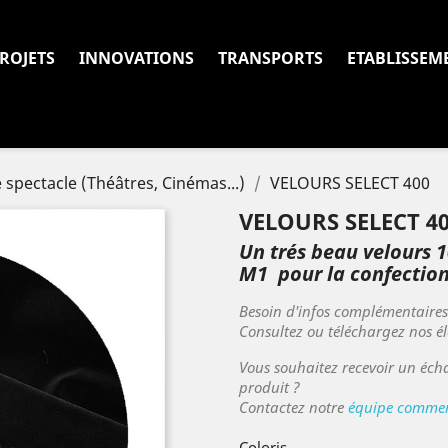
ROJETS
INNOVATIONS
TRANSPORTS
ETABLISSEM
e spectacle (Théâtres, Cinémas...)
VELOURS SELECT 400
VELOURS SELECT 4
Un trés beau velours 
M1 pour la confection
Besoin d'infos complémentaire
Consultez ou téléchargez nos é
Vous souhaitez recevoir un écha
produit ?
Contactez notre
équipe commer
Coloris