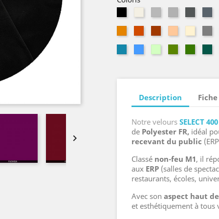
Noir
Naturel
Parchemin
Acier
Souris
Ar
Mandarine
Tangerine
Cuivre
Pêche
Sahara
Ga
Aragon
Ciel
Vert
Amande
Mouss
E
pâle
Description
Fiche
Notre velours
SELECT 40
de
Polyester FR,
idéal p

recevant du public
(ERP
Classé
non-feu M1
, il r
aux
ERP
(salles de spectac
restaurants, écoles, univer
Avec son
aspect haut 
et esthétiquement à tous 