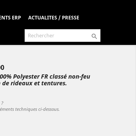
ENTS ERP
ACTUALITES / PRESSE

00
100% Polyester FR classé non-feu
 de rideaux et tentures.
s ?
léments techniques ci-dessous.