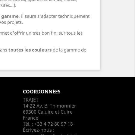
sités...).
de gamme
, il saura s'adapter techniquement
vos projets.
met d'offrir un très bon fini sur tous les
 dans
toutes les couleurs
de la gamme de
COORDONNÉES
TRAJET
14-22 Av. B. Thimonnier
69300 Caluire et Cuire
France
Tél. :
+33 4 72 80 97 18
Écrivez-nous :