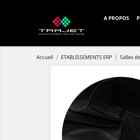
Tél. :
+33 4 72 80 97 18
A PROPOS
P
Accueil
ETABLISSEMENTS ERP
Salles d