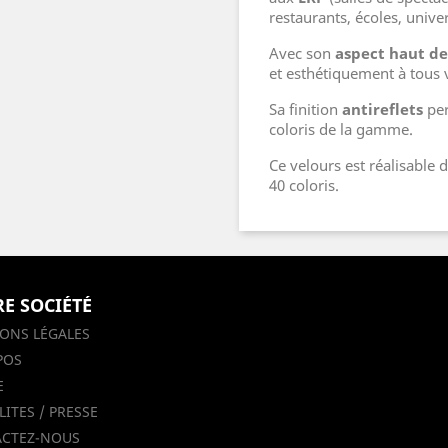
restaurants, écoles, univer
Avec son
aspect haut 
et esthétiquement à tous 
Sa finition
antireflets
per
coloris de la gamme.
Ce velours est réalisable
40 coloris.
E SOCIÉTÉ
ONS LÉGALES
POS
E
ITES / PRESSE
CTEZ-NOUS