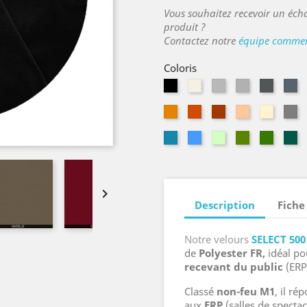
Vous souhaitez recevoir un écha
produit ?
Contactez notre
équipe commer
Coloris
Noir
Naturel
Parchemin
Acier
Souris
Ar
Mandarine
Tangerine
Cuivre
Pêche
Sahara
Ga
Aragon
Ciel
Vert
Amande
Mouss
E
pâle

Description
Fiche
Notre velours
SELECT 50
de
Polyester FR,
idéal p
recevant du public
(ERP
Classé
non-feu M1
, il r
aux
ERP
(salles de spectac