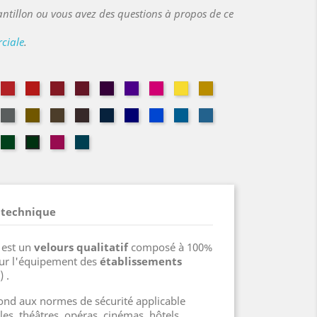
ntillon ou vous avez des questions à propos de ce
ciale
.
doise
Géranium
Vermillon
Théâtre
Grenat
Cassis
Évêque
Magenta
Limoncello
Safran
zelle
Châtaigne
Or
Havane
Bolet
Bleu
Altesse
Gitane
Jean
Navy
Marine
e
meraude
Vert
Fuchsia
Pétrole
Sapin
Italien
 technique
0
est un
velours qualitatif
composé à 100%
our l'équipement des
établissements
) .
épond aux normes de sécurité applicable
les, théâtres, opéras, cinémas, hôtels,