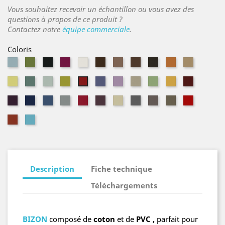
Vous souhaitez recevoir un échantillon ou vous avez des
questions à propos de ce produit ?
Contactez notre
équipe commerciale
.
Coloris
Aigue
Amande
Anthracite
Begonia
Blanc
Café
Cappucino
Chataigne
Chocolat
Citrouille
Dune
marine
Endive
Vert
Glacier
Granny
Lavande
Lilas
Mastic
Menthe
Mirabelle
Morgon
Groseille
Myrtille
Nuit
Pétrole
Pierre
Pivoine
Quetsche
Seigle
Souris
Taupe
Terre
Tomate
Tomette
Turquoise
Description
Fiche technique
Téléchargements
BIZON
composé de
coton
et de
PVC
,
parfait pour